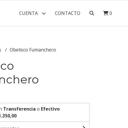
CUENTA
CONTACTO
0
s
Obelisco Fumanchero
sco
nchero
n
Transferencia
o
Efectivo
1.350,00