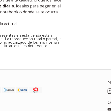
 de alta calidad, lo que los hace
e diario
. Ideales para pegar en el
 la notebook o donde se te ocurra.
a actitud.
presentes en esta tienda están
. La reproducción total o parcial, la
so no autorizado de los mismos, sin
 titular, está estrictamente
N
C