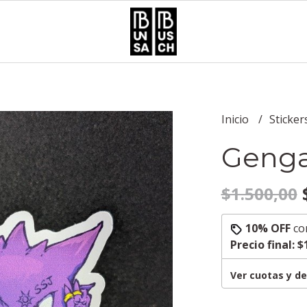
Inicio
Sticker
Genga
$
$1.500,00
10% OFF
co
Precio final:
$
Ver cuotas y d