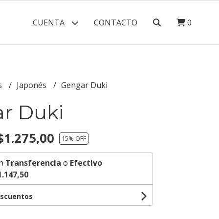
CUENTA
CONTACTO
0
s
Japonés
Gengar Duki
r Duki
1.275,00
15
% OFF
n
Transferencia
o
Efectivo
1.147,50
escuentos